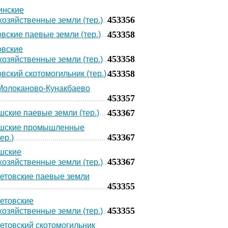
инские
453356
хозяйственные земли (тер.)
453358
вские паевые земли (тер.)
овские
453358
хозяйственные земли (тер.)
453358
вский скотомогильник (тер.)
Молоканово-Кунакбаево
453357
453367
ские паевые земли (тер.)
шские промышленные
453367
ер.)
шские
453367
хозяйственные земли (тер.)
етовские паевые земли
453355
етовские
453355
хозяйственные земли (тер.)
товский скотомогильник