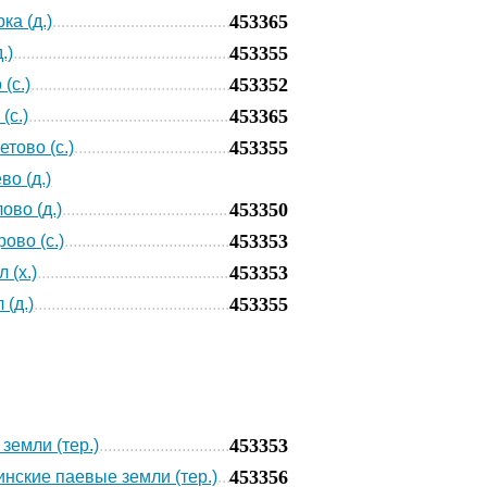
453365
а (д.)
453355
.)
453352
(с.)
453365
(с.)
453355
тово (с.)
во (д.)
453350
ово (д.)
453353
ово (с.)
453353
 (х.)
453355
 (д.)
453353
земли (тер.)
453356
нские паевые земли (тер.)