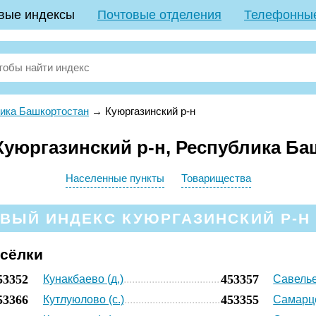
вые индексы
Почтовые отделения
Телефонны
ика Башкортостан
→
Куюргазинский р-н
уюргазинский р-н, Республика Ба
Населенные пункты
Товарищества
ВЫЙ ИНДЕКС КУЮРГАЗИНСКИЙ Р-Н 
осёлки
53352
453357
Кунакбаево (д.)
Савелье
53366
453355
Кутлуюлово (с.)
Самарце