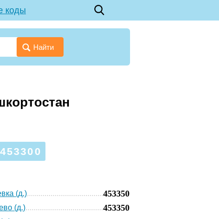
е коды
Найти
шкортостан
453300
453350
вка (д.)
453350
во (д.)