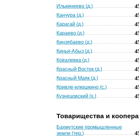
4
Илькинеево (д.)
4
Канчура (д.)
4
Карагай (д.)
4
Караево (д.)
4
Кинзябаево (д.)
4
Кинья-Абыз (д.)
4
Ковалевка (д.)
4
Красный Восток (д.)
4
Красный Маяк (д.)
4
Кривле-илюшкино (с.)
4
Кузнецовский (х.)
Товарищества и коопер
Бахмутские промышленные
4
земли (тер.)