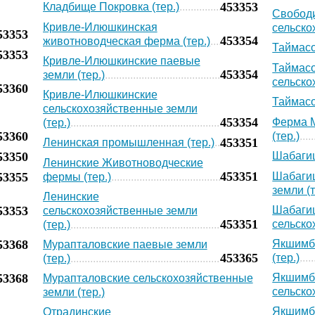
453353
Кладбище Покровка (тер.)
Свобод
Кривле-Илюшкинская
сельско
53353
453354
животноводческая ферма (тер.)
Таймасо
53353
Кривле-Илюшкинские паевые
Таймас
453354
земли (тер.)
сельско
53360
Кривле-Илюшкинские
Таймасо
сельскохозяйственные земли
453354
Ферма 
(тер.)
53360
(тер.)
453351
Ленинская промышленная (тер.)
53350
Шабагиш
Ленинские Животноводческие
453351
53355
Шабаги
фермы (тер.)
земли (т
Ленинские
53353
Шабаги
сельскохозяйственные земли
453351
сельско
(тер.)
53368
Якшимб
Мурапталовские паевые земли
453365
(тер.)
(тер.)
53368
Якшимб
Мурапталовские сельскохозяйственные
сельско
земли (тер.)
Якшимбе
Отрадинские