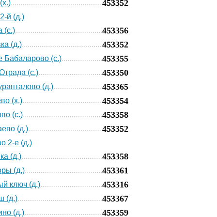
453352
х.)
-й (д.)
453356
 (с.)
453352
а (д.)
453355
 Бабаларово (с.)
453350
Отрада (с.)
453365
рапталово (д.)
453354
во (х.)
453358
во (с.)
453352
ево (д.)
 2-е (д.)
453358
а (д.)
453361
ры (д.)
453316
й ключ (д.)
453367
 (д.)
453359
но (д.)