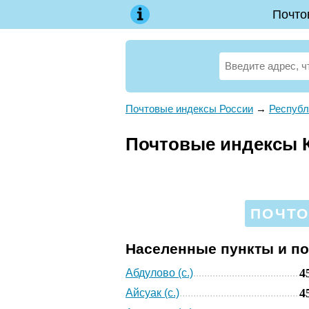
Почто
Почтовые индексы России
→
Республ
Почтовые индексы К
ПОЧТО
Населенные пункты и п
4
Абдулово (с.)
4
Айсуак (с.)