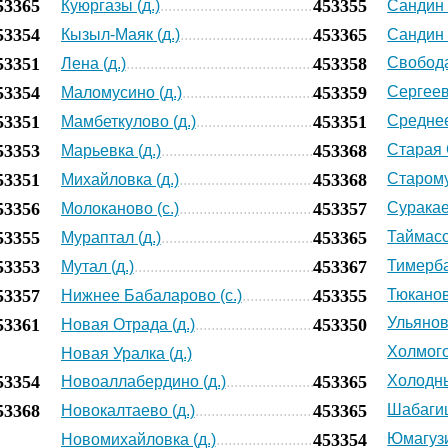
53365
453355
Куюргазы (д.)
Сандин (
53354
453365
Кызыл-Маяк (д.)
Сандин 2
53351
453358
Свобода
Лена (д.)
53354
453359
Сергеевк
Маломусино (д.)
53351
453351
Среднее
Мамбеткулово (д.)
53353
453368
Старая 
Марьевка (д.)
53351
453368
Старому
Михайловка (д.)
53356
453357
Суракае
Молоканово (с.)
53355
453365
Таймасо
Мураптал (д.)
53353
453367
Тимерба
Мутал (д.)
53357
453355
Тюканово
Нижнее Бабаларово (с.)
Ульяновк
53361
453350
Новая Отрада (д.)
Холмого
Новая Уралка (д.)
53354
453365
Холодны
Новоаллабердино (д.)
53368
453365
Шабагиш
Новокалтаево (д.)
453354
Юмагузи
Новомихайловка (д.)