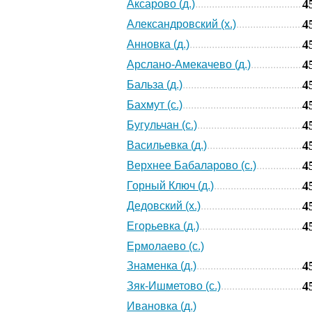
4
Аксарово (д.)
4
Александровский (х.)
4
Анновка (д.)
4
Арслано-Амекачево (д.)
4
Бальза (д.)
4
Бахмут (с.)
4
Бугульчан (с.)
4
Васильевка (д.)
4
Верхнее Бабаларово (с.)
4
Горный Ключ (д.)
4
Дедовский (х.)
4
Егорьевка (д.)
Ермолаево (с.)
4
Знаменка (д.)
4
Зяк-Ишметово (с.)
Ивановка (д.)