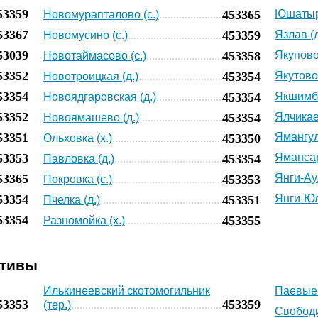
53359
453365
Юшатырк
Новомурапталово (с.)
53367
453359
Язлав (д
Новомусино (с.)
53039
453358
Якупово 
Новотаймасово (с.)
53352
453354
Якутово 
Новотроицкая (д.)
53354
453354
Якшимбе
Новоядгаровская (д.)
53352
453354
Ялчикае
Новоямашево (д.)
53351
Ямангул
453350
Ольховка (х.)
53353
Ямансар
453354
Павловка (д.)
53365
Янги-Аул
453353
Покровка (с.)
53354
Янги-Юл
453351
Пчелка (д.)
53354
453355
Разномойка (х.)
ативы
Илькинеевский скотомогильник
Паевые 
53353
453359
(тер.)
Свободи