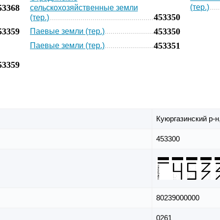
53368
(тер.)
сельскохозяйственные земли
453350
(тер.)
53359
453350
Паевые земли (тер.)
453351
Паевые земли (тер.)
53359
Куюргазинский р-н
453300
80239000000
0261