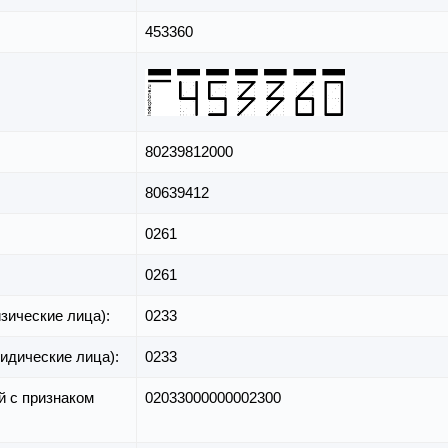
453360
80239812000
80639412
0261
0261
зические лица):
0233
идические лица):
0233
й с признаком
02033000000002300