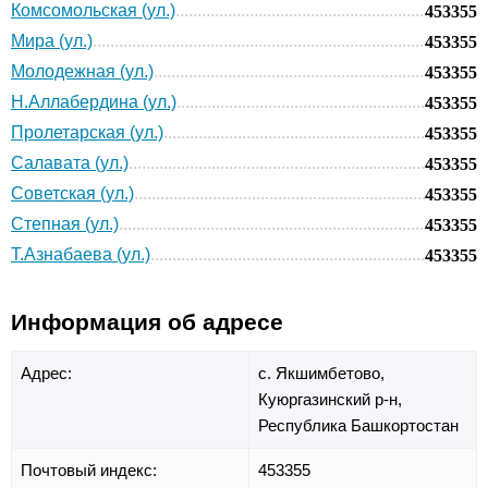
Комсомольская (ул.)
453355
Мира (ул.)
453355
Молодежная (ул.)
453355
Н.Аллабердина (ул.)
453355
Пролетарская (ул.)
453355
Салавата (ул.)
453355
Советская (ул.)
453355
Степная (ул.)
453355
Т.Азнабаева (ул.)
453355
Информация об адресе
Адрес:
с. Якшимбетово,
Куюргазинский р-н,
Республика Башкортостан
Почтовый индекс:
453355