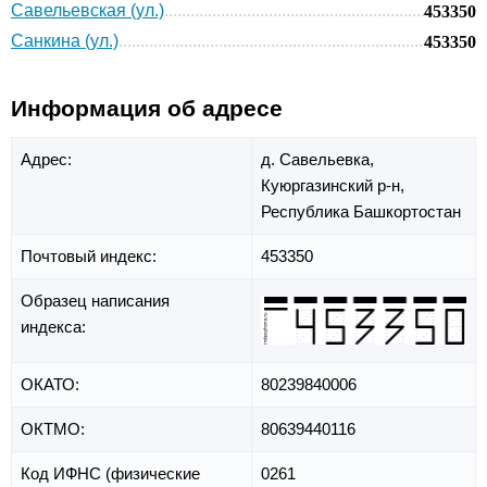
Савельевская (ул.)
453350
Санкина (ул.)
453350
Информация об адресе
Адрес:
д. Савельевка,
Куюргазинский р-н,
Республика Башкортостан
Почтовый индекс:
453350
Образец написания
индекса:
ОКАТО:
80239840006
ОКТМО:
80639440116
Код ИФНС (физические
0261