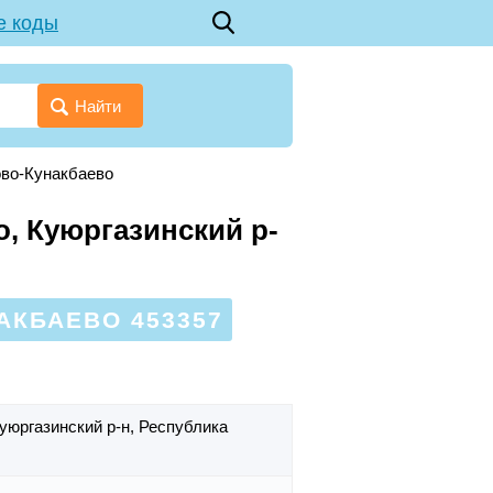
е коды
Найти
ово-Кунакбаево
, Куюргазинский р-
АКБАЕВО 453357
уюргазинский р-н,
Республика