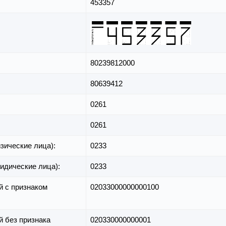
453357
80239812000
80639412
0261
0261
зические лица):
0233
идические лица):
0233
й с признаком
02033000000000100
й без признака
020330000000001