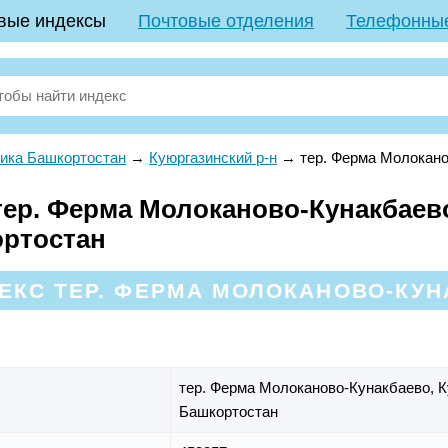
вые индексы
Почтовые отделения
Телефонны
ика Башкортостан
→
Куюргазинский р-н
→
тер. Ферма Молокан
ер. Ферма Молоканово-Кунакбаево
ортостан
КС ТЕР. ФЕРМА МОЛОКАНОВО-КУН
тер. Ферма Молоканово-Кунакбаево,
К
Башкортостан