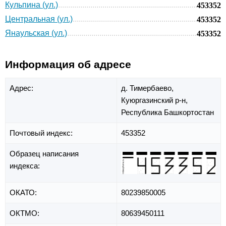
Кульпина (ул.)
453352
Центральная (ул.)
453352
Янаульская (ул.)
453352
Информация об адресе
Адрес:
д. Тимербаево,
Куюргазинский р-н,
Республика Башкортостан
Почтовый индекс:
453352
Образец написания
индекса:
ОКАТО:
80239850005
ОКТМО:
80639450111