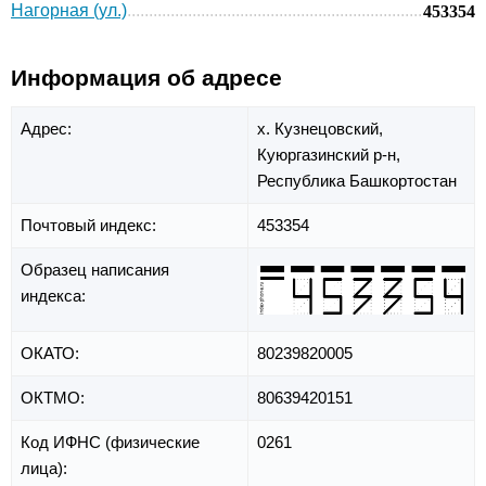
Нагорная (ул.)
453354
Информация об адресе
Адрес:
х. Кузнецовский,
Куюргазинский р-н,
Республика Башкортостан
Почтовый индекс:
453354
Образец написания
индекса:
ОКАТО:
80239820005
ОКТМО:
80639420151
Код ИФНС (физические
0261
лица):