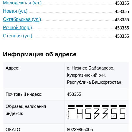
Молодежная (ул.)
453355
Новая (ул.)
453355
Октябрьская (ул.)
453355
Речной (пер.)
453355
Степная (ул.)
453355
Информация об адресе
Адрес:
с. Нижнее Бабаларово,
Куюргазинский р-н,
Республика Башкортостан
Почтовый индекс:
453355
Образец написания
индекса:
ОКАТО:
80239865005