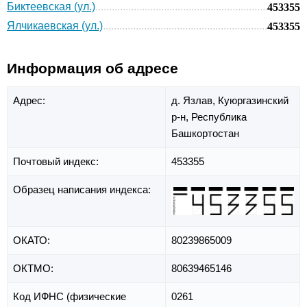
Биктеевская (ул.)
453355
Ялчикаевская (ул.)
453355
Информация об адресе
Адрес:
д. Язлав,
Куюргазинский
р-н,
Республика
Башкортостан
Почтовый индекс:
453355
Образец написания индекса:
ОКАТО:
80239865009
ОКТМО:
80639465146
Код ИФНС (физические
0261