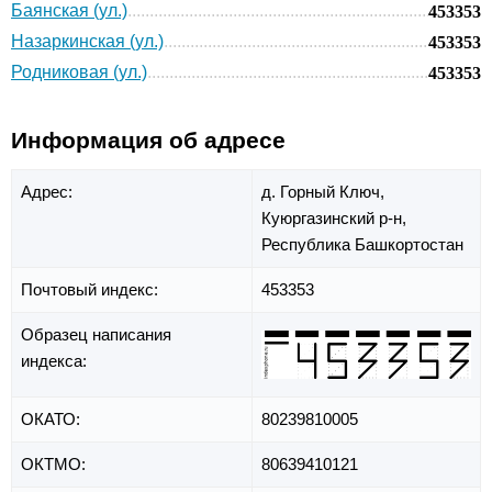
Баянская (ул.)
453353
Назаркинская (ул.)
453353
Родниковая (ул.)
453353
Информация об адресе
Адрес:
д. Горный Ключ,
Куюргазинский р-н,
Республика Башкортостан
Почтовый индекс:
453353
Образец написания
индекса:
ОКАТО:
80239810005
ОКТМО:
80639410121