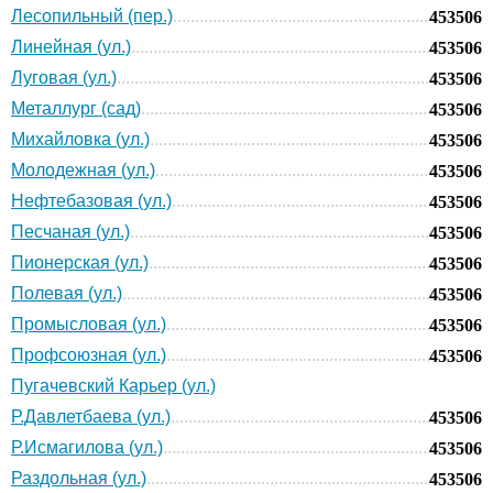
Лесопильный (пер.)
453506
Линейная (ул.)
453506
Луговая (ул.)
453506
Металлург (сад)
453506
Михайловка (ул.)
453506
Молодежная (ул.)
453506
Нефтебазовая (ул.)
453506
Песчаная (ул.)
453506
Пионерская (ул.)
453506
Полевая (ул.)
453506
Промысловая (ул.)
453506
Профсоюзная (ул.)
453506
Пугачевский Карьер (ул.)
Р.Давлетбаева (ул.)
453506
Р.Исмагилова (ул.)
453506
Раздольная (ул.)
453506