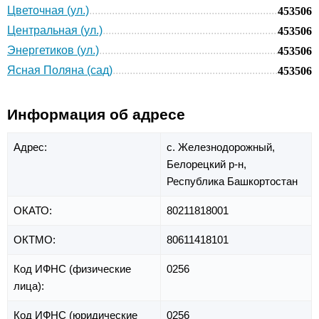
Цветочная (ул.)
453506
Центральная (ул.)
453506
Энергетиков (ул.)
453506
Ясная Поляна (сад)
453506
Информация об адресе
Адрес:
с. Железнодорожный,
Белорецкий р-н,
Республика Башкортостан
ОКАТО:
80211818001
ОКТМО:
80611418101
Код ИФНС (физические
0256
лица):
Код ИФНС (юридические
0256