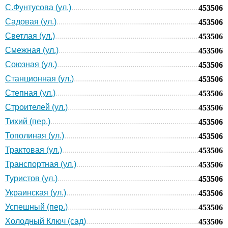
С.Фунтусова (ул.)
453506
Садовая (ул.)
453506
Светлая (ул.)
453506
Смежная (ул.)
453506
Союзная (ул.)
453506
Станционная (ул.)
453506
Степная (ул.)
453506
Строителей (ул.)
453506
Тихий (пер.)
453506
Тополиная (ул.)
453506
Трактовая (ул.)
453506
Транспортная (ул.)
453506
Туристов (ул.)
453506
Украинская (ул.)
453506
Успешный (пер.)
453506
Холодный Ключ (сад)
453506