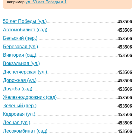
например
ул. 50 лет Победы д.1
50 лет Победы (ул.)
453506
Автомобилист (сад)
453506
Бельский (пер.)
453506
Березовая (ул.)
453506
Виктория (сад)
453506
Вокзальная (ул.)
Диспетчерская (ул.)
453506
Дорожная (ул.)
453506
Дружба (сад)
453506
Железнодорожник (сад)
453506
Зеленый (пер.)
453506
Кедровая (ул.)
453506
Лесная (ул.)
453506
Лесокомбинат (сад)
453506