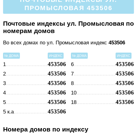
ПРОМЫСЛОВАЯ 453506
Почтовые индексы ул. Промысловая по
номерам домов
Во всех домах по ул. Промысловая индекс
453506
№ ДОМА
ИНДЕКС
№ ДОМА
ИНДЕКС
453506
453506
1
6
453506
453506
2
7
453506
453506
3
8
453506
453506
4
10
453506
453506
5
18
453506
5 к.а
Номера домов по индексу