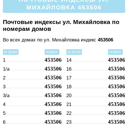
МИХАЙЛОВКА 453506
Почтовые индексы ул. Михайловка по
номерам домов
Во всех домах по ул. Михайловка индекс
453506
№ ДОМА
ИНДЕКС
№ ДОМА
ИНДЕКС
453506
453506
1
14
453506
453506
1/а
16
453506
453506
2
17
453506
453506
3
18
453506
453506
3/а
20
453506
453506
4
21
453506
453506
5
22
453506
453506
6
23