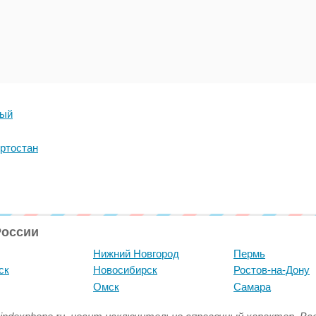
ный
ртостан
России
Нижний Новгород
Пермь
ск
Новосибирск
Ростов-на-Дону
Омск
Самара