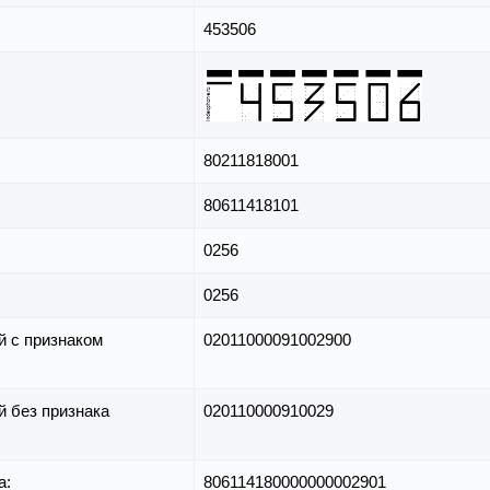
453506
80211818001
80611418101
0256
0256
й с признаком
02011000091002900
й без признака
020110000910029
а:
806114180000000002901