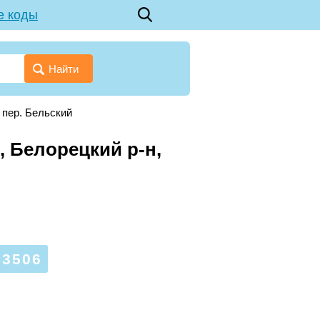
е коды
Найти
→
пер. Бельский
 Белорецкий р-н,
3506