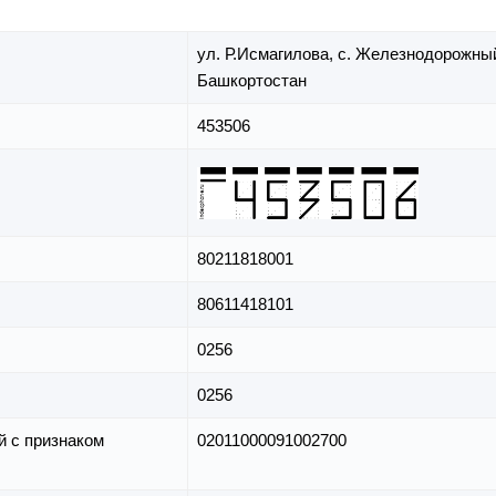
ул. Р.Исмагилова,
с. Железнодорожны
Башкортостан
453506
80211818001
80611418101
0256
0256
й с признаком
02011000091002700