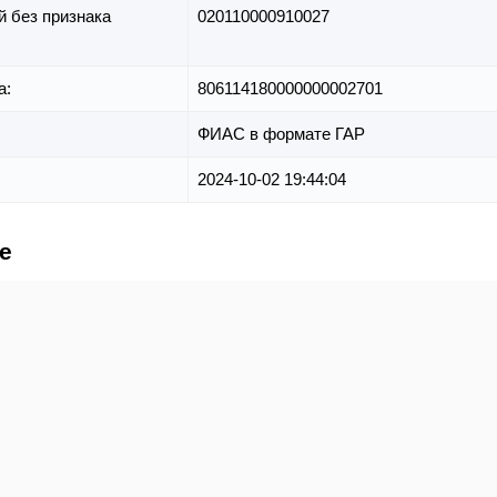
й без признака
020110000910027
а:
806114180000000002701
ФИАС в формате ГАР
2024-10-02 19:44:04
е