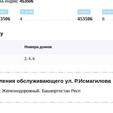
ова индекс
453506
ДЕКС
№ ДОМА
ИНДЕКС
№ ДО
53506
453506
4
6
су
Номера домов
2, 4, 6
еления обслуживающего ул. Р.Исмагилова
 с Железнодорожный, Башкортостан Респ