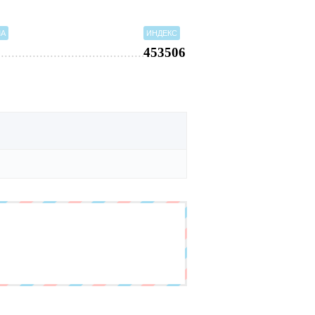
МА
ИНДЕКС
453506