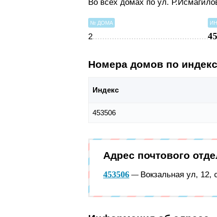
Во всех домах по ул. Р.Исмагил
№ ДОМА
ИН
4
2
Номера домов по индек
Индекс
453506
Адрес почтового отд
453506
Вокзальная ул, 12,
—