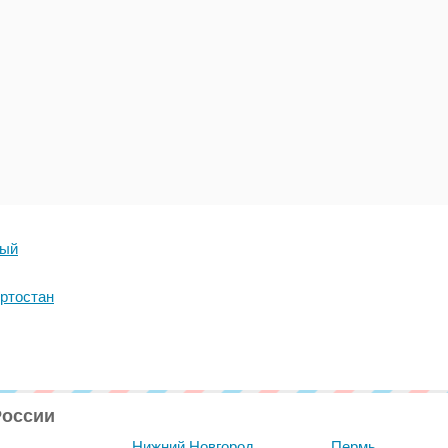
ный
ртостан
России
Нижний Новгород
Пермь