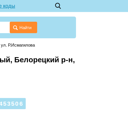
е коды
Найти
→
ул. Р.Исмагилова
ый, Белорецкий р-н,
453506