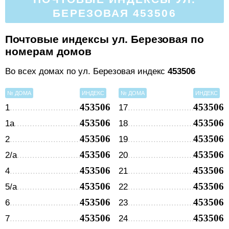
БЕРЕЗОВАЯ 453506
Почтовые индексы ул. Березовая по
номерам домов
Во всех домах по ул. Березовая индекс
453506
№ ДОМА
ИНДЕКС
№ ДОМА
ИНДЕКС
453506
453506
1
17
453506
453506
1а
18
453506
453506
2
19
453506
453506
2/а
20
453506
453506
4
21
453506
453506
5/а
22
453506
453506
6
23
453506
453506
7
24