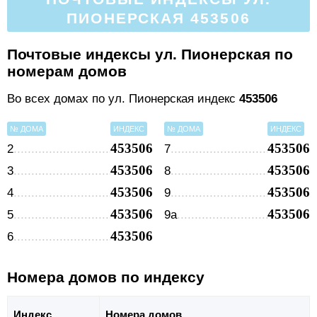
ПИОНЕРСКАЯ 453506
Почтовые индексы ул. Пионерская по
номерам домов
Во всех домах по ул. Пионерская индекс
453506
№ ДОМА
ИНДЕКС
№ ДОМА
ИНДЕКС
453506
453506
2
7
453506
453506
3
8
453506
453506
4
9
453506
453506
5
9а
453506
6
Номера домов по индексу
Индекс
Номера домов