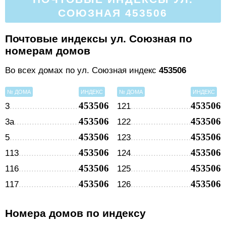
СОЮЗНАЯ 453506
Почтовые индексы ул. Союзная по
номерам домов
Во всех домах по ул. Союзная индекс
453506
№ ДОМА
ИНДЕКС
№ ДОМА
ИНДЕКС
453506
453506
3
121
453506
453506
3а
122
453506
453506
5
123
453506
453506
113
124
453506
453506
116
125
453506
453506
117
126
Номера домов по индексу