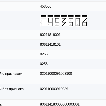
453506
80211818001
80611418101
0256
0256
й с признаком
02011000091003900
й без признака
020110000910039
а:
806114180000000003901