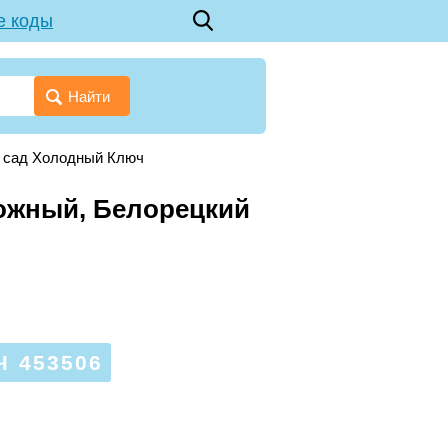
е коды
Найти
→
сад Холодный Ключ
ожный, Белорецкий
 453506