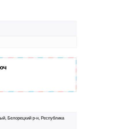
юч
ный,
Белорецкий р-н,
Республика