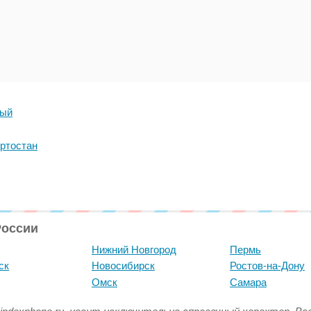
ный
ртостан
России
Нижний Новгород
Пермь
ск
Новосибирск
Ростов-на-Дону
Омск
Самара