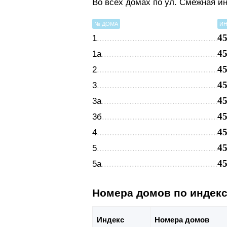
Во всех домах по ул. Смежная и
№ ДОМА
ИН
4
1
4
1а
4
2
4
3
4
3а
4
3б
4
4
4
5
4
5а
Номера домов по индек
Индекс
Номера домов