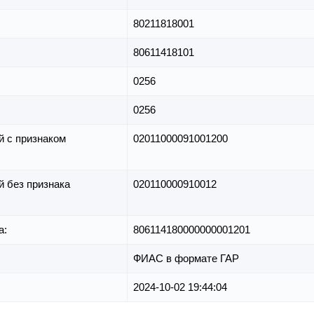
80211818001
80611418101
0256
0256
й с признаком
02011000091001200
й без признака
020110000910012
а:
806114180000000001201
ФИАС в формате ГАР
2024-10-02 19:44:04