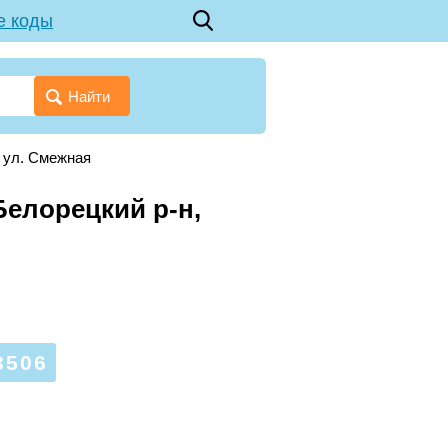
е коды
Найти
→
ул. Смежная
Белорецкий р-н,
3506