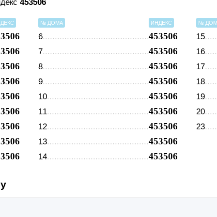
ндекс
453506
ДЕКС
№ ДОМА
ИНДЕКС
№ ДО
53506
453506
6
15
53506
453506
7
16
53506
453506
8
17
53506
453506
9
18
53506
453506
10
19
53506
453506
11
20
53506
453506
12
23
53506
453506
13
53506
453506
14
су