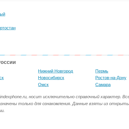
ный
ртостан
России
Нижний Новгород
Пермь
ск
Новосибирск
Ростов-на-Дону
Омск
Самара
indexphone.ru, носит исключительно справочный характер. В
азначены только для ознакомления. Данные взяты из открыт
и.