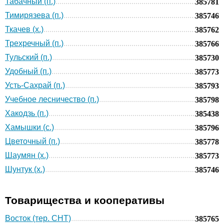
Табачный (п.)
385781
Тимирязева (п.)
385746
Ткачев (х.)
385762
Трехречный (п.)
385766
Тульский (п.)
385730
Удобный (п.)
385773
Усть-Сахрай (п.)
385793
Учебное лесничество (п.)
385798
Хакодзь (п.)
385438
Хамышки (с.)
385796
Цветочный (п.)
385778
Шаумян (х.)
385773
Шунтук (х.)
385746
Товарищества и кооперативы
Восток (тер. СНТ)
385765