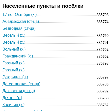
Населенные пункты и посёлки
17 лет Октября (х.)
385798
Абадзехская (ст-ца)
385774
Безводная (ст-ца)
Веселый (х.)
385760
Веселый (х.)
385791
Вольный (х.)
385762
Гражданский (х.)
385762
Грозный (х.)
385798
Грозный (х.)
Гузерипль (п.)
385797
Дагестанская (ст-ца)
385783
Даховская (ст-ца)
385792
Дьяков (х.)
385768
Калинин (х.)
385762