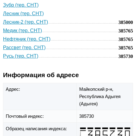
Зубр (тер. СНТ)
Лесник (тер. СНТ)
Лесник-2 (тер. СНТ)
385000
Медик (тер. СНТ)
385765
Нефтяник (тер. СНТ)
385765
Рассвет (тер. СНТ)
385765
Русь (тер. СНТ)
385730
Информация об адресе
Адрес:
Майкопский р-н,
Республика Адыгея
(Адыгея)
Почтовый индекс:
385730
Образец написания индекса: