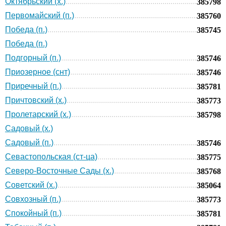
Октябрьский (х.)
385798
Первомайский (п.)
385760
Победа (п.)
385745
Победа (п.)
Подгорный (п.)
385746
Приозерное (снт)
385746
Приречный (п.)
385781
Причтовский (х.)
385773
Пролетарский (х.)
385798
Садовый (х.)
Садовый (п.)
385746
Севастопольская (ст-ца)
385775
Северо-Восточные Сады (х.)
385768
Советский (х.)
385064
Совхозный (п.)
385773
Спокойный (п.)
385781