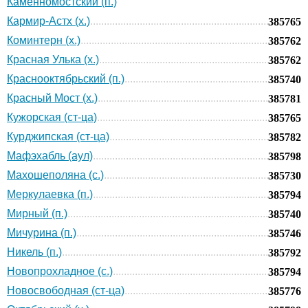
Каменномостский (п.)
Кармир-Астх (х.)
385765
Коминтерн (х.)
385762
Красная Улька (х.)
385762
Краснооктябрьский (п.)
385740
Красный Мост (х.)
385781
Кужорская (ст-ца)
385765
Курджипская (ст-ца)
385782
Мафэхабль (аул)
385798
Махошеполяна (с.)
385730
Меркулаевка (п.)
385794
Мирный (п.)
385740
Мичурина (п.)
385746
Никель (п.)
385792
Новопрохладное (с.)
385794
Новосвободная (ст-ца)
385776