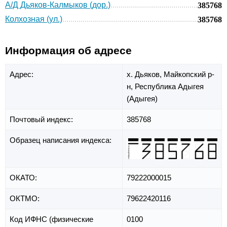
А/Д Дьяков-Калмыков (дор.)
385768
Колхозная (ул.)
385768
Информация об адресе
Адрес:
х. Дьяков,
Майкопский р-
н,
Республика Адыгея
(Адыгея)
Почтовый индекс:
385768
Образец написания индекса:
ОКАТО:
79222000015
ОКТМО:
79622420116
Код ИФНС (физические
0100