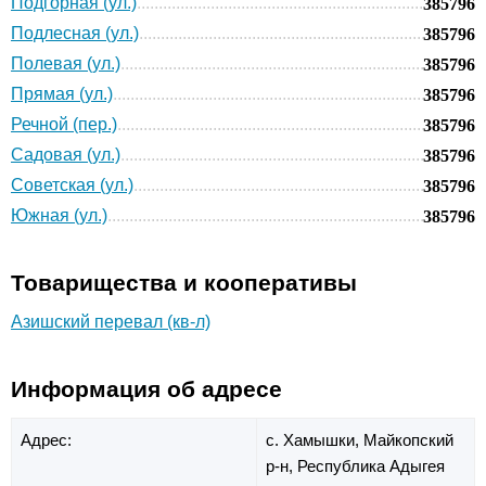
Подгорная (ул.)
385796
Подлесная (ул.)
385796
Полевая (ул.)
385796
Прямая (ул.)
385796
Речной (пер.)
385796
Садовая (ул.)
385796
Советская (ул.)
385796
Южная (ул.)
385796
Товарищества и кооперативы
Азишский перевал (кв-л)
Информация об адресе
Адрес:
с. Хамышки,
Майкопский
р-н,
Республика Адыгея