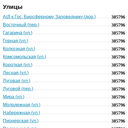
Улицы
А/Д к Гос. Биосферному Заповеднику (дор.)
385796
Восточный (пер.)
385796
Гагарина (ул.)
385796
Горная (ул.)
385796
Колхозная (ул.)
385796
Комсомольская (ул.)
385796
Короткая (ул.)
385796
Лесная (ул.)
385796
Луговая (ул.)
385796
Луговой (пер.)
385796
Мира (ул.)
385796
Молодежная (ул.)
385796
Набережная (ул.)
385796
Пионерская (ул.)
385796