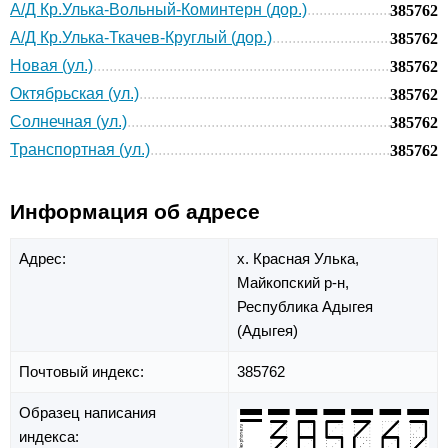
А/Д Кр.Улька-Вольный-Коминтерн (дор.)
385762
А/Д Кр.Улька-Ткачев-Круглый (дор.)
385762
Новая (ул.)
385762
Октябрьская (ул.)
385762
Солнечная (ул.)
385762
Транспортная (ул.)
385762
Информация об адресе
Адрес:
х. Красная Улька,
Майкопский р-н,
Республика Адыгея
(Адыгея)
Почтовый индекс:
385762
Образец написания
индекса: