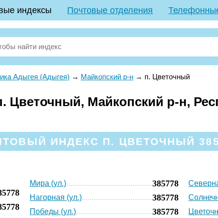
вые индексы
Почтовые отделения
Телефонны
ика Адыгея (Адыгея)
→
Майкопский р-н
→
п. Цветочный
. Цветочный, Майкопский р-н, Ре
ЧТОВЫЙ ИНДЕКС П. ЦВЕТОЧНЫЙ 385
385778
Мира (ул.)
Северна
85778
385778
Нагорная (ул.)
Солнечн
85778
385778
Победы (ул.)
Цветочн