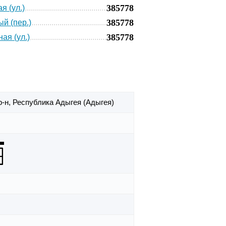
385778
я (ул.)
385778
й (пер.)
385778
ая (ул.)
р-н,
Республика Адыгея (Адыгея)