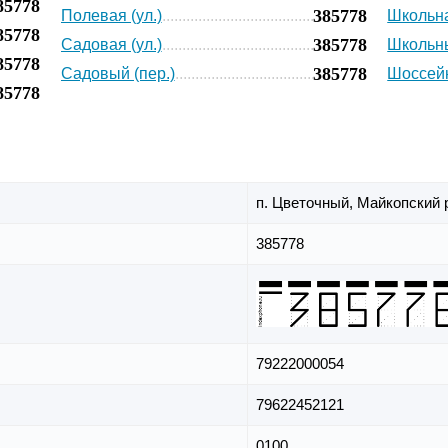
85778
385778
Полевая (ул.)
Школьна
85778
385778
Садовая (ул.)
Школьны
85778
385778
Садовый (пер.)
Шоссейн
85778
п. Цветочный,
Майкопский 
385778
79222000054
79622452121
0100