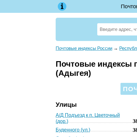
Почто
Почтовые индексы России
→
Республ
Почтовые индексы п
(Адыгея)
ПО
Улицы
А/Д Подъезд к п. Цветочный
3
(дор.)
3
Буденного (ул.)