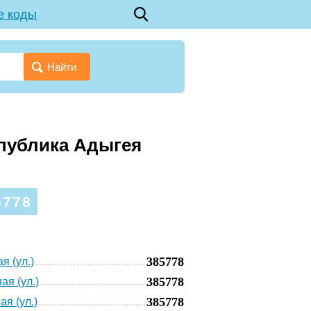
е коды
Найти
спублика Адыгея
778
385778
я (ул.)
385778
ая (ул.)
385778
ая (ул.)