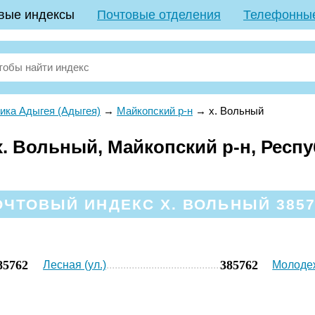
вые индексы
Почтовые отделения
Телефонны
ика Адыгея (Адыгея)
→
Майкопский р-н
→
х. Вольный
. Вольный, Майкопский р-н, Респ
ОЧТОВЫЙ ИНДЕКС Х. ВОЛЬНЫЙ 3857
85762
385762
Лесная (ул.)
Молодеж