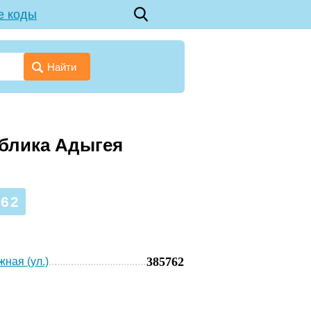
е коды
Найти
ублика Адыгея
62
385762
ная (ул.)