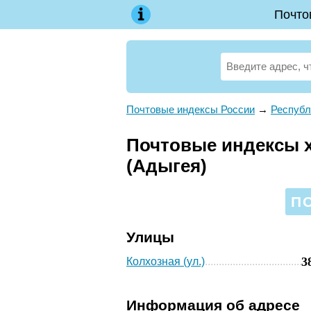
Почто
Почтовые индексы России
→
Республ
Почтовые индексы х
(Адыгея)
П
Улицы
3
Колхозная (ул.)
Информация об адресе