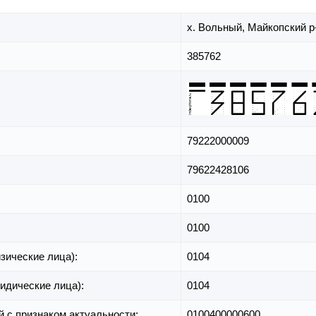
х. Вольный,
Майкопский р
385762
79222000009
79622428106
0100
0100
зические лица):
0104
идические лица):
0104
й с признаком актуальности:
0100400000600