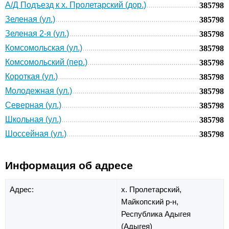
А/Д Подъезд к х. Пролетарский (дор.)
385798
Зеленая (ул.)
385798
Зеленая 2-я (ул.)
385798
Комсомольская (ул.)
385798
Комсомольский (пер.)
385798
Короткая (ул.)
385798
Молодежная (ул.)
385798
Северная (ул.)
385798
Школьная (ул.)
385798
Шоссейная (ул.)
385798
Информация об адресе
Адрес:
х. Пролетарский,
Майкопский р-н,
Республика Адыгея
(Адыгея)