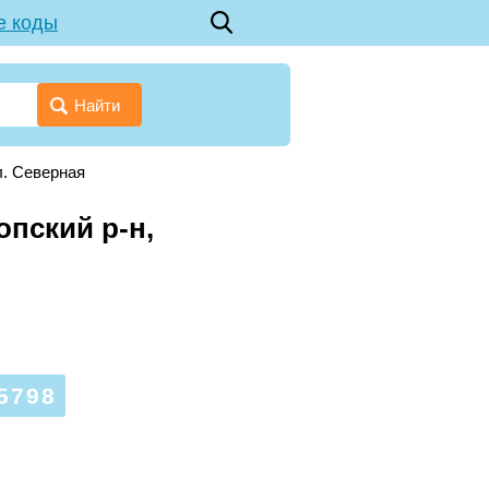
е коды
Найти
л. Северная
опский р-н,
5798