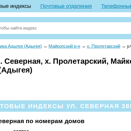
вые индексы
Почтовые отделения
Телефонны
ика Адыгея (Адыгея)
→
Майкопский р-н
→
х. Пролетарский
→
у
 Северная, х. Пролетарский, Майк
(Адыгея)
ТОВЫЕ ИНДЕКСЫ УЛ. СЕВЕРНАЯ 38
еверная по номерам домов