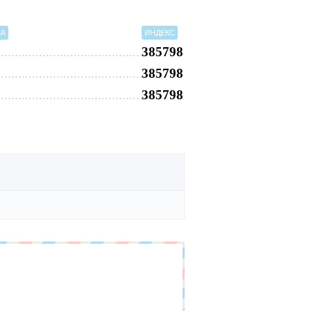
МА
ИНДЕКС
385798
385798
385798