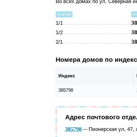
Во всех домах по ул. Северная 
№ ДОМА
ИН
3
1/1
3
1/2
3
2/1
Номера домов по индек
Индекс
385798
Адрес почтового отд
385798
Пионерская ул, 47, 
—