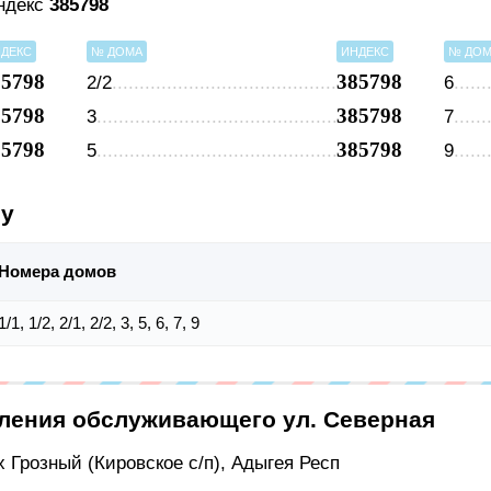
индекс
385798
ДЕКС
№ ДОМА
ИНДЕКС
№ ДО
85798
385798
2/2
6
85798
385798
3
7
85798
385798
5
9
су
Номера домов
1/1, 1/2, 2/1, 2/2, 3, 5, 6, 7, 9
еления обслуживающего ул. Северная
х Грозный (Кировское с/п), Адыгея Респ