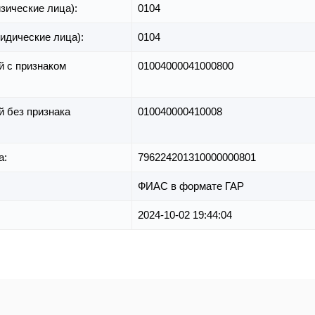
зические лица):
0104
идические лица):
0104
й с признаком
01004000041000800
й без признака
010040000410008
а:
796224201310000000801
ФИАС в формате ГАР
2024-10-02 19:44:04