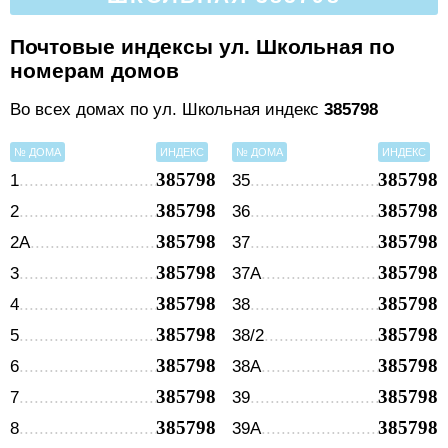
Почтовые индексы ул. Школьная по
номерам домов
Во всех домах по ул. Школьная индекс
385798
№ ДОМА
ИНДЕКС
№ ДОМА
ИНДЕКС
385798
385798
1
35
385798
385798
2
36
385798
385798
2А
37
385798
385798
3
37А
385798
385798
4
38
385798
385798
5
38/2
385798
385798
6
38А
385798
385798
7
39
385798
385798
8
39А