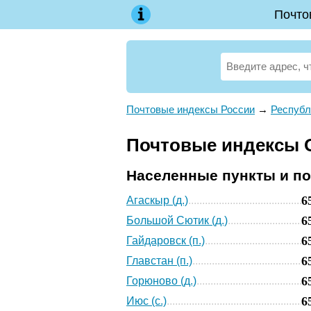
Почто
Почтовые индексы России
→
Республ
Почтовые индексы О
Населенные пункты и п
6
Агаскыр (д.)
6
Большой Сютик (д.)
6
Гайдаровск (п.)
6
Главстан (п.)
6
Горюново (д.)
6
Июс (с.)