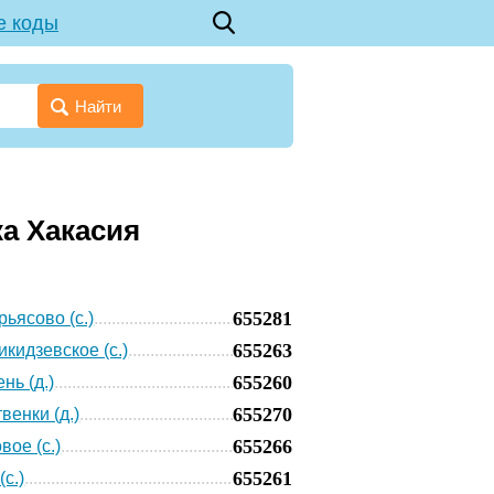
е коды
Найти
а Хакасия
655281
ьясово (с.)
655263
кидзевское (с.)
655260
нь (д.)
655270
венки (д.)
655266
вое (с.)
655261
с.)