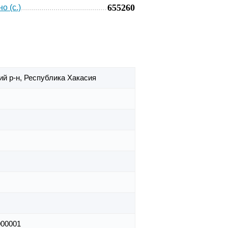
655260
о (с.)
й р-н,
Республика Хакасия
000001