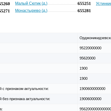
655251
55260
Малый Сютик (д.)
Устинкин
655281
55271
Монастырево (д.)
Орджоникидзевски
95220000000
95620000
1900
1900
й с признаком актуальности:
1900600000000
й без признака актуальности:
19006000000
а:
956200000000000