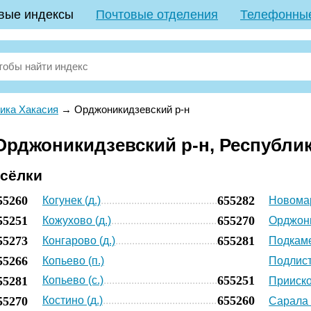
вые индексы
Почтовые отделения
Телефонны
ика Хакасия
→
Орджоникидзевский р-н
рджоникидзевский р-н, Республик
осёлки
55260
655282
Когунек (д.)
Новомар
55251
655270
Кожухово (д.)
Орджони
55273
655281
Конгарово (д.)
Подкаме
55266
Копьево (п.)
Подлист
655251
55281
Копьево (с.)
Прииско
655260
55270
Костино (д.)
Сарала (