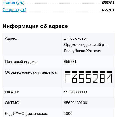
Новая (ул.)
655281
Старая (ул.)
655281
Информация об адресе
Адрес:
д. Горюново,
Орджоникидзевский р-н,
Республика Хакасия
Почтовый индекс:
655281
Образец написания индекса:
ОКАТО:
95220830003
ОКТМО:
95620430106
Код ИФНС (физические
1900