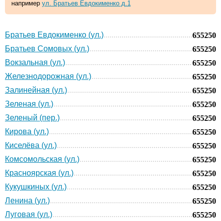
например
ул. Братьев Евдокименко д.1
Братьев Евдокименко (ул.)
655250
Братьев Сомовых (ул.)
655250
Вокзальная (ул.)
655250
Железнодорожная (ул.)
655250
Залинейная (ул.)
655250
Зеленая (ул.)
655250
Зеленый (пер.)
655250
Кирова (ул.)
655250
Киселёва (ул.)
655250
Комсомольская (ул.)
655250
Красноярская (ул.)
655250
Кукушкиных (ул.)
655250
Ленина (ул.)
655250
Луговая (ул.)
655250