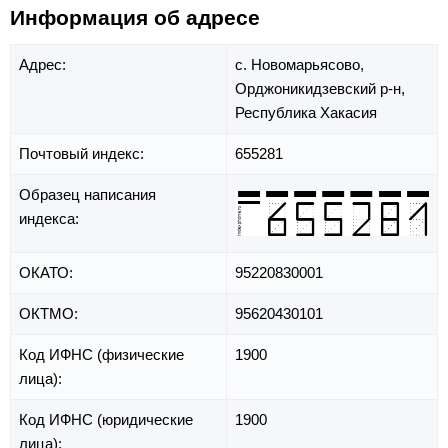
Информация об адресе
Адрес:
с. Новомарьясово,
Орджоникидзевский р-н,
Республика Хакасия
Почтовый индекс:
655281
Образец написания
индекса:
ОКАТО:
95220830001
ОКТМО:
95620430101
Код ИФНС (физические
1900
лица):
Код ИФНС (юридические
1900
лица):