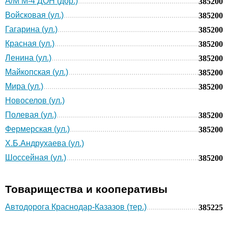
А/М М-4 ДОН (дор.)
385200
Войсковая (ул.)
385200
Гагарина (ул.)
385200
Красная (ул.)
385200
Ленина (ул.)
385200
Майкопская (ул.)
385200
Мира (ул.)
385200
Новоселов (ул.)
Полевая (ул.)
385200
Фермерская (ул.)
385200
Х.Б.Андрухаева (ул.)
Шоссейная (ул.)
385200
Товарищества и кооперативы
Автодорога Краснодар-Казазов (тер.)
385225