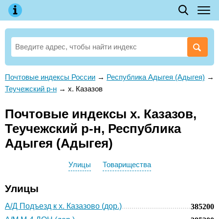
Почтовые индексы России
→
Республика Адыгея (Адыгея)
→
Теучежский р-н
→
х. Казазов
Почтовые индексы х. Казазов,
Теучежский р-н, Республика
Адыгея (Адыгея)
Улицы
Товарищества
Улицы
А/Д Подъезд к х. Казазово (дор.)
385200