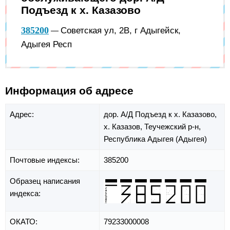
Подъезд к х. Казазово
385200
Советская ул, 2В, г Адыгейск,
—
Адыгея Респ
Информация об адресе
Адрес:
дор. А/Д Подъезд к х. Казазово,
х. Казазов,
Теучежский р-н,
Республика Адыгея (Адыгея)
Почтовые индексы:
385200
Образец написания
индекса:
ОКАТО:
79233000008