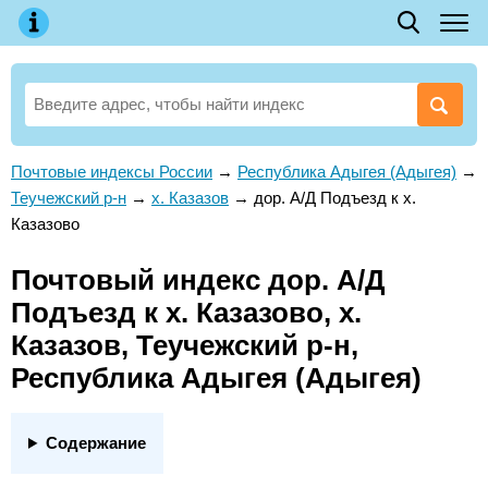
Почтовые индексы России
→
Республика Адыгея (Адыгея)
→
Теучежский р-н
→
х. Казазов
→
дор. А/Д Подъезд к х.
Казазово
Почтовый индекс дор. А/Д
Подъезд к х. Казазово, х.
Казазов, Теучежский р-н,
Республика Адыгея (Адыгея)
Содержание