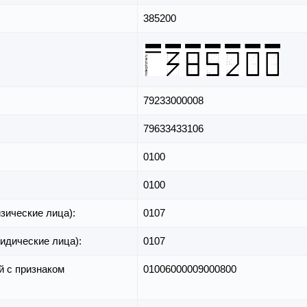
385200
79233000008
79633433106
0100
0100
зические лица):
0107
идические лица):
0107
й с признаком
01006000009000800