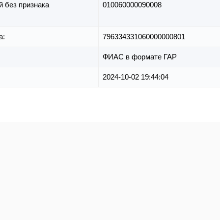
й без признака
010060000090008
а:
796334331060000000801
ФИАС в формате ГАР
2024-10-02 19:44:04