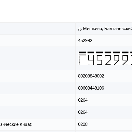
д. Мишкино,
Балтачевский
452992
80208848002
80608448106
0264
0264
зические лица):
0208