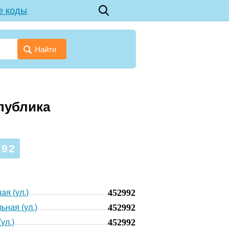
е коды
Найти
публика
992
452992
ая (ул.)
452992
ьная (ул.)
452992
ул.)