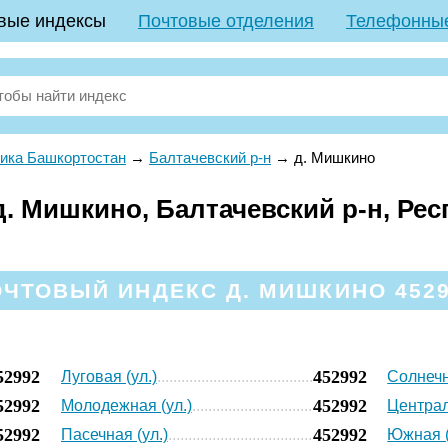
вые индексы
Почтовые отделения
Телефонны
ика Башкортостан
→
Балтачевский р-н
→
д. Мишкино
. Мишкино, Балтачевский р-н, Рес
ЧТОВЫЙ ИНДЕКС Д. МИШКИНО 452
52992
452992
Луговая (ул.)
Солнечн
52992
452992
Молодежная (ул.)
Централ
52992
452992
Пасечная (ул.)
Южная (