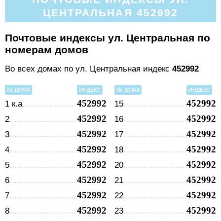
ЦЕНТРАЛЬНАЯ 452992
Почтовые индексы ул. Центральная по
номерам домов
Во всех домах по ул. Центральная индекс
452992
№ ДОМА
ИНДЕКС
№ ДОМА
ИНДЕКС
452992
452992
1 к.а
15
452992
452992
2
16
452992
452992
3
17
452992
452992
4
18
452992
452992
5
20
452992
452992
6
21
452992
452992
7
22
452992
452992
8
23