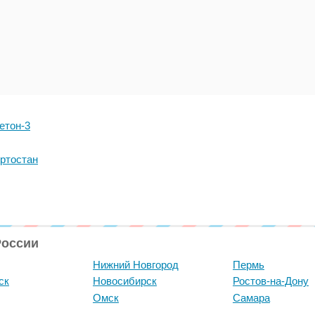
етон-3
ртостан
России
Нижний Новгород
Пермь
ск
Новосибирск
Ростов-на-Дону
Омск
Самара