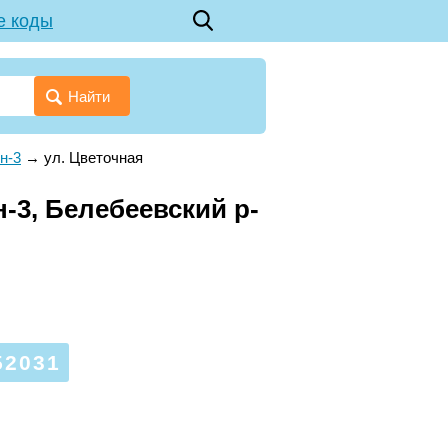
е коды
Найти
н-3
→
ул. Цветочная
-3, Белебеевский р-
2031