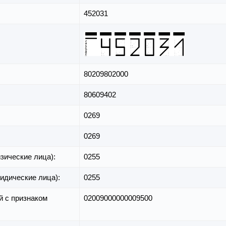
452031
80209802000
80609402
0269
0269
зические лица):
0255
идические лица):
0255
й с признаком
02009000000009500