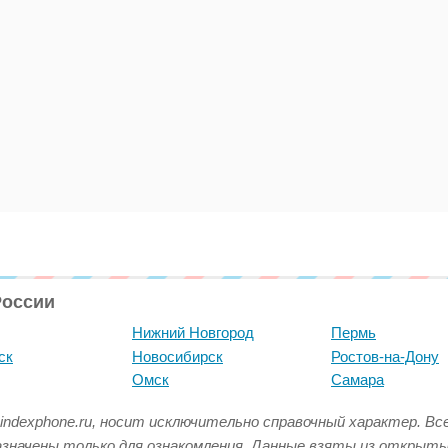
России
Нижний Новгород
Пермь
ск
Новосибирск
Ростов-на-Дону
Омск
Самара
indexphone.ru, носит исключительно справочный характер. В
азначены только для ознакомления. Данные взяты из открыт