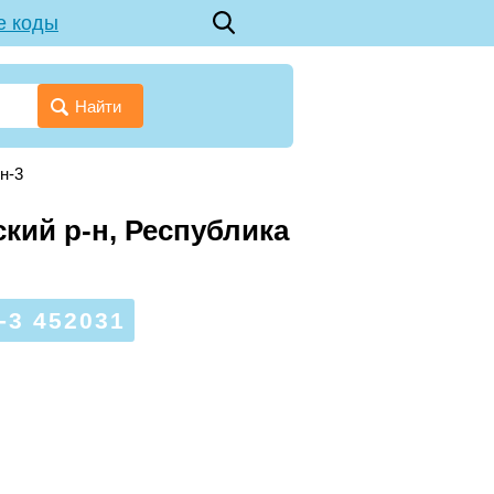
е коды
Найти
н-3
кий р-н, Республика
3 452031