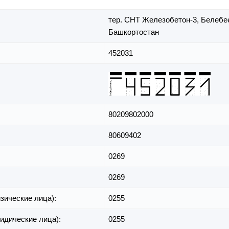
тер. СНТ Железобетон-3,
Белебее
Башкортостан
452031
80209802000
80609402
0269
0269
зические лица):
0255
идические лица):
0255