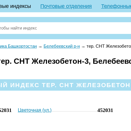
вые индексы
Почтовые отделения
Телефонны
ика Башкортостан
→
Белебеевский р-н
→
тер. СНТ Железобето
ер. СНТ Железобетон-3, Белебеевс
Й ИНДЕКС ТЕР. СНТ ЖЕЛЕЗОБЕТОН-
52031
452031
Цветочная (ул.)