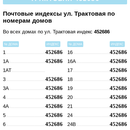
Почтовые индексы ул. Трактовая по
номерам домов
Во всех домах по ул. Трактовая индекс
452686
№ ДОМА
ИНДЕКС
№ ДОМА
ИНДЕКС
452686
452686
1
16
452686
452686
1А
16А
452686
1АТ
17
452686
452686
3
18
452686
452686
3А
19
452686
452686
4
20
452686
452686
4А
21
452686
452686
5
24
452686
452686
6
24В