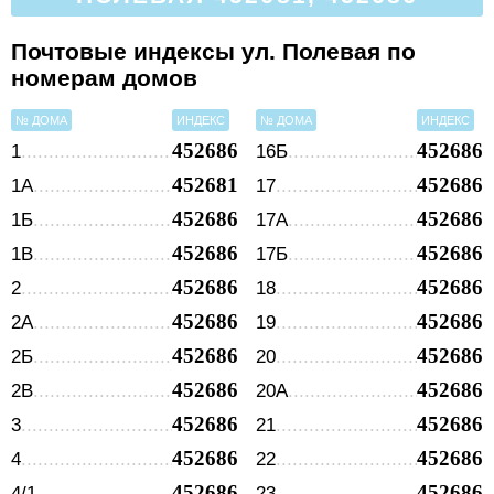
Почтовые индексы ул. Полевая по
номерам домов
№ ДОМА
ИНДЕКС
№ ДОМА
ИНДЕКС
452686
452686
1
16Б
452681
452686
1А
17
452686
452686
1Б
17А
452686
452686
1В
17Б
452686
452686
2
18
452686
452686
2А
19
452686
452686
2Б
20
452686
452686
2В
20А
452686
452686
3
21
452686
452686
4
22
452686
452686
4/1
23