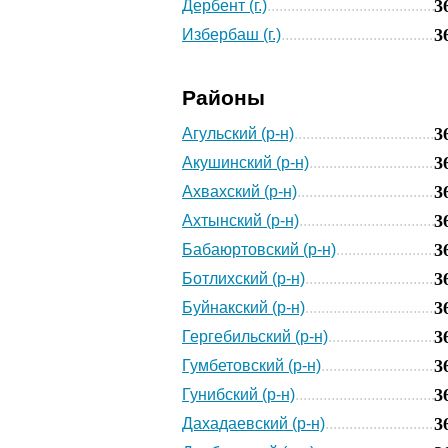
3
Дербент (г.)
3
Избербаш (г.)
Районы
3
Агульский (р-н)
3
Акушинский (р-н)
3
Ахвахский (р-н)
3
Ахтынский (р-н)
3
Бабаюртовский (р-н)
3
Ботлихский (р-н)
3
Буйнакский (р-н)
3
Гергебильский (р-н)
3
Гумбетовский (р-н)
3
Гунибский (р-н)
3
Дахадаевский (р-н)