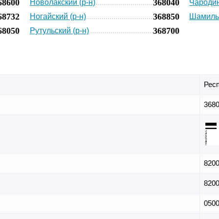
68600
368040
Новолакский (р-н)
Чародин
68732
368850
Ногайский (р-н)
Шамильс
68050
368700
Рутульский (р-н)
Респ
368
820
820
050