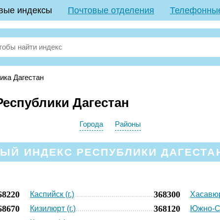
вые индексы
Почтовые отделения
Телефонны
ика Дагестан
еспублики Дагестан
Города
Районы
ЫЙ ИНДЕКС РЕСПУБЛИКИ ДАГЕСТАН
68220
368300
Каспийск (г.)
Хасавюрт
68670
368120
Кизилюрт (г.)
Южно-Су