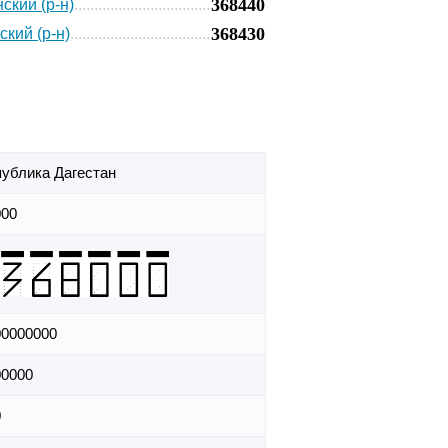
368440
ский (р-н)
368430
кий (р-н)
ублика Дагестан
000
00000000
00000
0