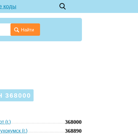
е коды
Найти
 368000
368000
 (г.)
368890
хокумск (г.)