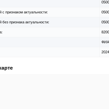
050
й с признаком актуальности:
050
й без признака актуальности:
050
а:
820
ФИА
2024
карте