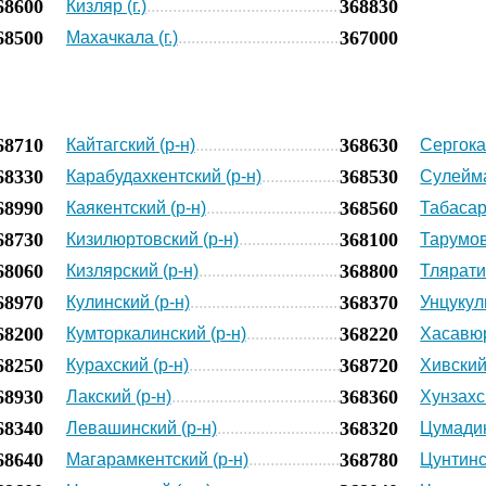
68600
368830
Кизляр (г.)
68500
367000
Махачкала (г.)
68710
368630
Кайтагский (р-н)
Сергока
68330
368530
Карабудахкентский (р-н)
Сулейма
68990
368560
Каякентский (р-н)
Табасар
68730
368100
Кизилюртовский (р-н)
Тарумов
68060
368800
Кизлярский (р-н)
Тлярати
68970
368370
Кулинский (р-н)
Унцукул
68200
368220
Кумторкалинский (р-н)
Хасавюр
68250
368720
Курахский (р-н)
Хивский
68930
368360
Лакский (р-н)
Хунзахс
68340
368320
Левашинский (р-н)
Цумадин
68640
368780
Магарамкентский (р-н)
Цунтинс