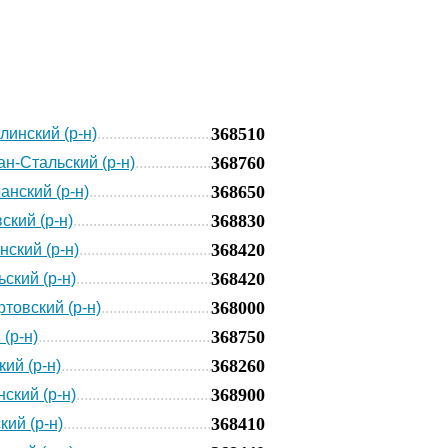
368510
линский (р-н)
368760
н-Стальский (р-н)
368650
анский (р-н)
368830
ский (р-н)
368420
нский (р-н)
368420
ьский (р-н)
368000
товский (р-н)
368750
 (р-н)
368260
кий (р-н)
368900
ский (р-н)
368410
кий (р-н)