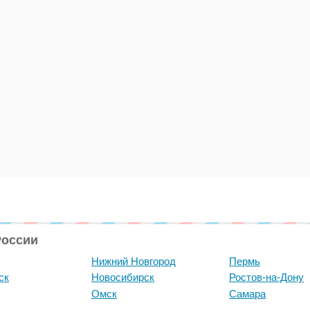
России
Нижний Новгород
Пермь
ск
Новосибирск
Ростов-на-Дону
Омск
Самара