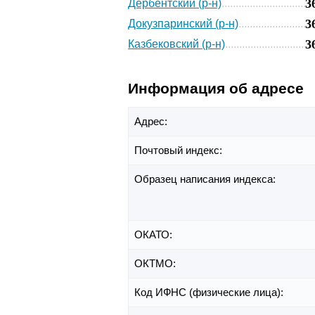
3
Дербентский (р-н)
3
Докузпаринский (р-н)
3
Казбековский (р-н)
Информация об адресе
Адрес:
Почтовый индекс:
Образец написания индекса:
ОКАТО:
ОКТМО:
Код ИФНС (физические лица):