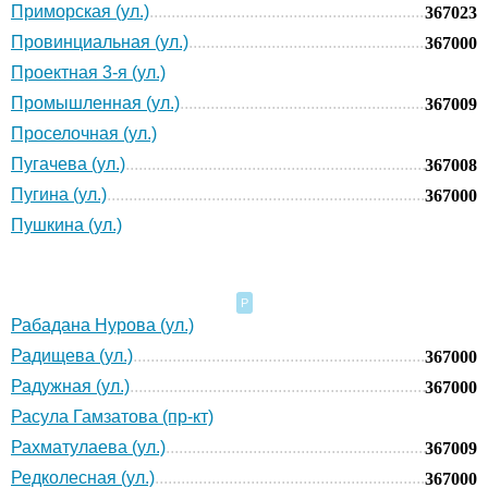
Приморская (ул.)
367023
Провинциальная (ул.)
367000
Проектная 3-я (ул.)
Промышленная (ул.)
367009
Проселочная (ул.)
Пугачева (ул.)
367008
Пугина (ул.)
367000
Пушкина (ул.)
Р
Рабадана Нурова (ул.)
Радищева (ул.)
367000
Радужная (ул.)
367000
Расула Гамзатова (пр-кт)
Рахматулаева (ул.)
367009
Редколесная (ул.)
367000