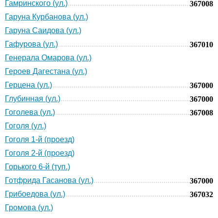
Гамринского (ул.)
367008
Гаруна Курбанова (ул.)
Гаруна Саидова (ул.)
Гафурова (ул.)
367010
Генерала Омарова (ул.)
Героев Дагестана (ул.)
Герцена (ул.)
367000
Глубинная (ул.)
367000
Гоголева (ул.)
367008
Гоголя (ул.)
Гоголя 1-й (проезд)
Гоголя 2-й (проезд)
Горького 6-й (туп.)
Готфрида Гасанова (ул.)
367000
Грибоедова (ул.)
367032
Громова (ул.)