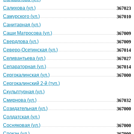
Салихова (ул.)
367023
Самурского (ул.)
367010
Санитарная (ул.)
Саши Матросова (ул.)
367009
Свердлова (ул.)
367009
Северо-Осетинская (ул.)
367014
Селивантьева (ул.)
367027
Сепараторная (ул.)
367014
Сергокалинская (ул.)
367000
Сергокалинский 2-й (туп.)
Скульптурная (ул.)
Смирнова (ул.)
367032
Созидательная (ул.)
367000
Солдатская (ул.)
Сосняковая (ул.)
367000
Спокэн (ул.)
367000