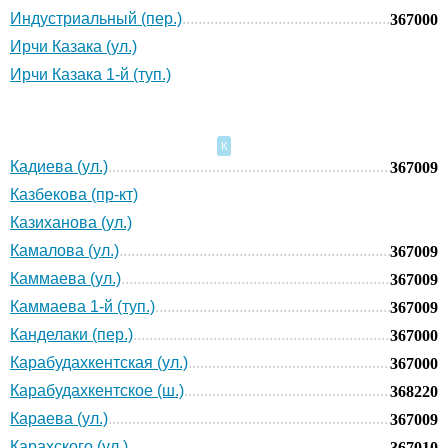
Индустриальный (пер.)
367000
Ирчи Казака (ул.)
Ирчи Казака 1-й (туп.)
К
Кадиева (ул.)
367009
Казбекова (пр-кт)
Казиханова (ул.)
Камалова (ул.)
367009
Каммаева (ул.)
367009
Каммаева 1-й (туп.)
367009
Канделаки (пер.)
367000
Карабудахкентская (ул.)
367000
Карабудахкентское (ш.)
368220
Караева (ул.)
367009
Карахского (ул.)
367010