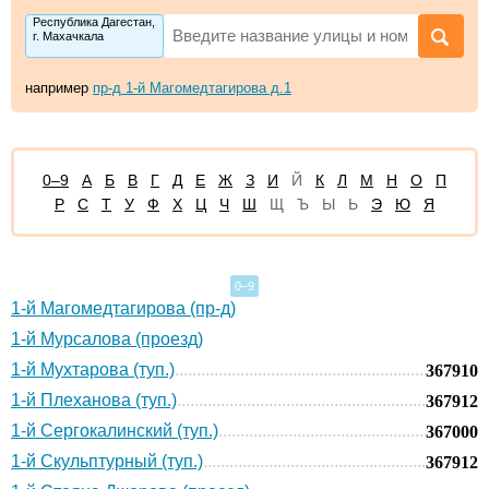
Республика Дагестан,
г. Махачкала
например
пр-д 1-й Магомедтагирова д.1
0–9
А
Б
В
Г
Д
Е
Ж
З
И
Й
К
Л
М
Н
О
П
Р
С
Т
У
Ф
Х
Ц
Ч
Ш
Щ
Ъ
Ы
Ь
Э
Ю
Я
0–9
1-й Магомедтагирова (пр-д)
1-й Мурсалова (проезд)
1-й Мухтарова (туп.)
367910
1-й Плеханова (туп.)
367912
1-й Сергокалинский (туп.)
367000
1-й Скульптурный (туп.)
367912