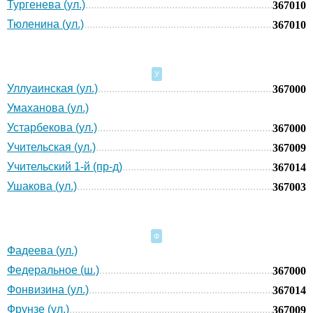
Тургенева (ул.)
367010
Тюленина (ул.)
367010
У
Уллуаинская (ул.)
367000
Умаханова (ул.)
Устарбекова (ул.)
367000
Учительская (ул.)
367009
Учительский 1-й (пр-д)
367014
Ушакова (ул.)
367003
Ф
Фадеева (ул.)
Федеральное (ш.)
367000
Фонвизина (ул.)
367014
Фрунзе (ул.)
367009