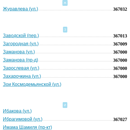
Ж
Журавлева (ул.)
367032
З
Заводской (пер.)
367013
Загородная (ул.)
367009
Заманова (ул.)
367000
Заманова (пр-д)
367000
Зарослевая (ул.)
367000
Захарочкина (ул.)
367000
Зои Космодемьянской (ул.)
И
Ибакова (ул.)
Ибрагимовой (ул.)
367027
Имама Шамиля (пр-кт)