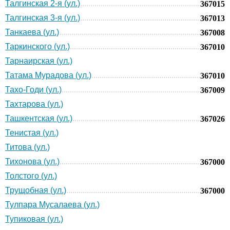
Талгинская 2-я (ул.)
367015
Талгинская 3-я (ул.)
367013
Танкаева (ул.)
367008
Таркинского (ул.)
367010
Тарнаирская (ул.)
Татама Мурадова (ул.)
367010
Тахо-Годи (ул.)
367009
Тахтарова (ул.)
Ташкентская (ул.)
367026
Тенистая (ул.)
Титова (ул.)
Тихонова (ул.)
367000
Толстого (ул.)
Трущобная (ул.)
367000
Тулпара Мусалаева (ул.)
Тупиковая (ул.)