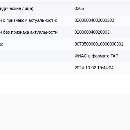
идические лица):
0265
й с признаком актуальности:
02000004002000300
й без признака актуальности:
020000040020003
а:
807350000010000000301
ФИАС в формате ГАР
2024-10-02 19:44:04