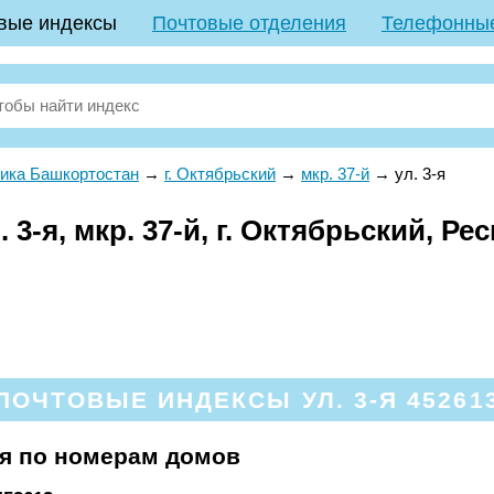
вые индексы
Почтовые отделения
Телефонны
ика Башкортостан
→
г. Октябрьский
→
мкр. 37-й
→
ул. 3-я
3-я, мкр. 37-й, г. Октябрьский, Ре
ПОЧТОВЫЕ ИНДЕКСЫ УЛ. 3-Я 45261
-я по номерам домов