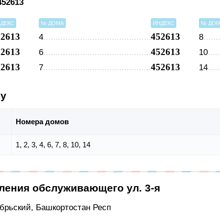
452613
ДЕКС
№ ДОМА
ИНДЕКС
№ ДО
52613
452613
4
8
52613
452613
6
10
52613
452613
7
14
су
Номера домов
1, 2, 3, 4, 6, 7, 8, 10, 14
ления обслуживающего ул. 3-я
тябрьский, Башкортостан Респ