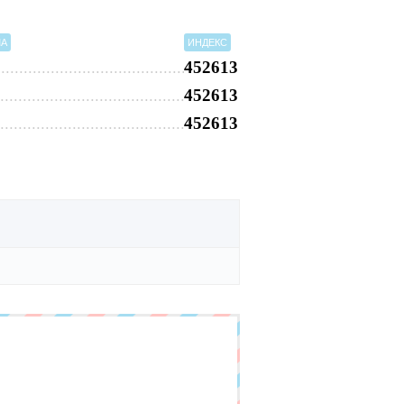
МА
ИНДЕКС
452613
452613
452613