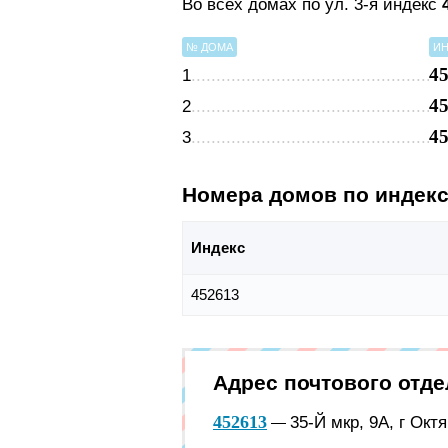
Во всех домах по ул. 3-я индекс
№ ДОМА
ИН
4
1
4
2
4
3
Номера домов по индек
Индекс
452613
Адрес почтового отде
452613
35-Й мкр, 9А, г Ок
—