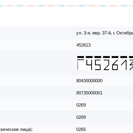
ул. 3-я,
мкр. 37-й,
г. Октябр
452613
80435000000
80735000001
0269
0269
зические лица):
0265