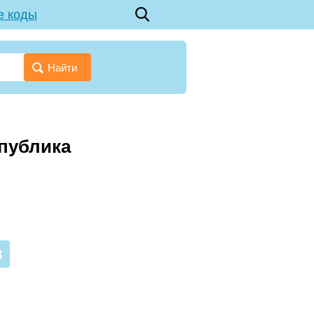
е коды
Найти
спублика
3