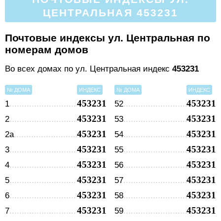
ЦЕНТРАЛЬНАЯ 453231
Почтовые индексы ул. Центральная по
номерам домов
Во всех домах по ул. Центральная индекс
453231
№ ДОМА
ИНДЕКС
№ ДОМА
ИНДЕКС
453231
453231
1
52
453231
453231
2
53
453231
453231
2а
54
453231
453231
3
55
453231
453231
4
56
453231
453231
5
57
453231
453231
6
58
453231
453231
7
59