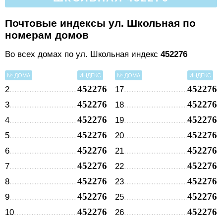
Почтовые индексы ул. Школьная по
номерам домов
Во всех домах по ул. Школьная индекс
452276
№ ДОМА
ИНДЕКС
№ ДОМА
ИНДЕКС
452276
452276
2
17
452276
452276
3
18
452276
452276
4
19
452276
452276
5
20
452276
452276
6
21
452276
452276
7
22
452276
452276
8
23
452276
452276
9
25
452276
452276
10
26