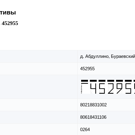
ативы
452955
д. Абдуллино,
Бураевский
452955
80218831002
80618431106
0264