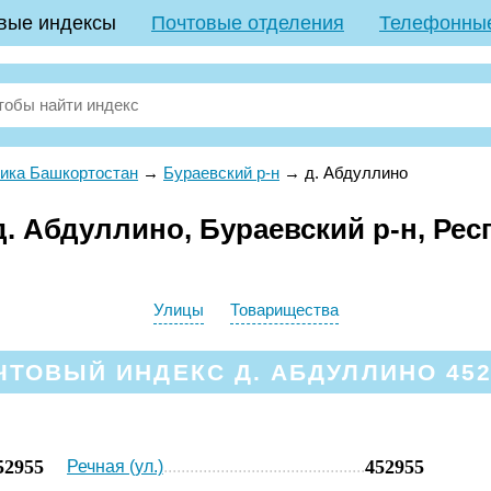
вые индексы
Почтовые отделения
Телефонны
ика Башкортостан
→
Бураевский р-н
→
д. Абдуллино
. Абдуллино, Бураевский р-н, Рес
Улицы
Товарищества
ЧТОВЫЙ ИНДЕКС Д. АБДУЛЛИНО 452
52955
452955
Речная (ул.)