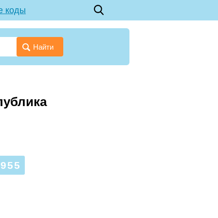
е коды
Найти
публика
955