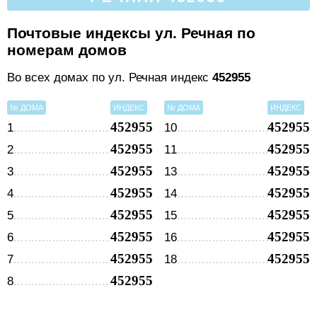
Почтовые индексы ул. Речная по
номерам домов
Во всех домах по ул. Речная индекс
452955
№ ДОМА
ИНДЕКС
№ ДОМА
ИНДЕКС
452955
452955
1
10
452955
452955
2
11
452955
452955
3
13
452955
452955
4
14
452955
452955
5
15
452955
452955
6
16
452955
452955
7
18
452955
8