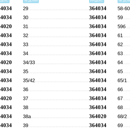
ДЕКС
№ ДОМА
ИНДЕКС
№ ДО
64034
364034
29
58-60
64034
364034
30
59
64020
364034
31
59б
64034
364034
32
61
64034
364034
33
62
64034
364034
34
63
64020
364034
34/33
64
64034
364034
35
65
64034
364034
35/42
65/1
64034
364034
36
66
64020
364034
37
67
64034
364034
38
68
64034
364020
38а
68/2
64034
364034
39
69