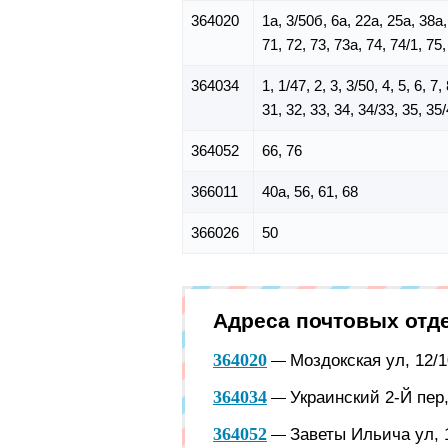
364020
1а, 3/50б, 6а, 22а, 25а, 38а, 
71, 72, 73, 73а, 74, 74/1, 75,
364034
1, 1/47, 2, 3, 3/50, 4, 5, 6, 7
31, 32, 33, 34, 34/33, 35, 35/
364052
66, 76
366011
40а, 56, 61, 68
366026
50
Адреса почтовых отд
364020
Моздокская ул, 12/1
—
364034
Украинский 2-Й пер,
—
364052
Заветы Ильича ул, 1
—