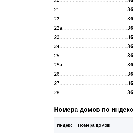
3
20
3
21
3
22
3
22а
3
23
3
24
3
25
3
25а
3
26
3
27
3
28
Номера домов по индек
Индекс
Номера домов