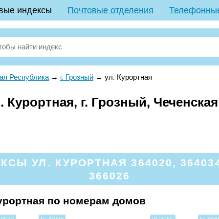
вые индексы
Почтовые отделения
Телефонны
ая Республика
→
г. Грозный
→
ул. Курортная
 Курортная, г. Грозный, Чеченска
Ы УЛ. КУРОРТНАЯ 364020, 364034,
366026
урортная по номерам домов