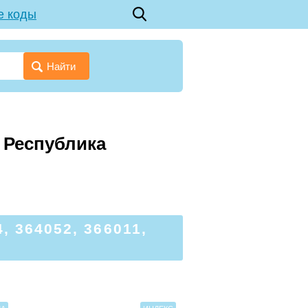
е коды
Найти
я Республика
 364052, 366011,