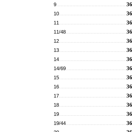
3
9
3
10
3
11
3
11/48
3
12
3
13
3
14
3
14/69
3
15
3
16
3
17
3
18
3
19
3
19/44