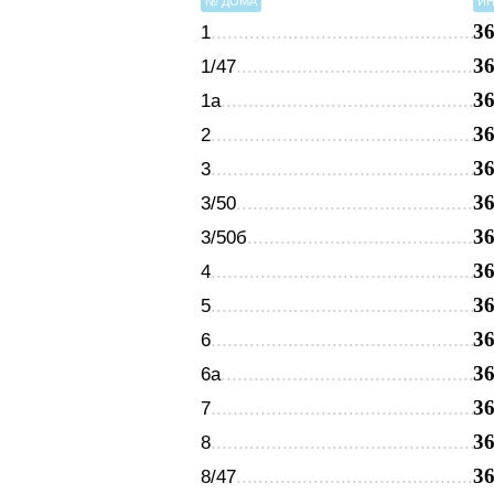
№ ДОМА
ИН
3
1
3
1/47
3
1а
3
2
3
3
3
3/50
3
3/50б
3
4
3
5
3
6
3
6а
3
7
3
8
3
8/47