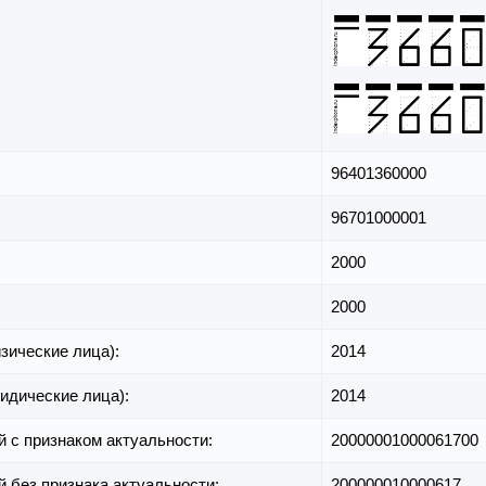
96401360000
96701000001
2000
2000
зические лица):
2014
идические лица):
2014
й с признаком актуальности:
20000001000061700
й без признака актуальности:
200000010000617